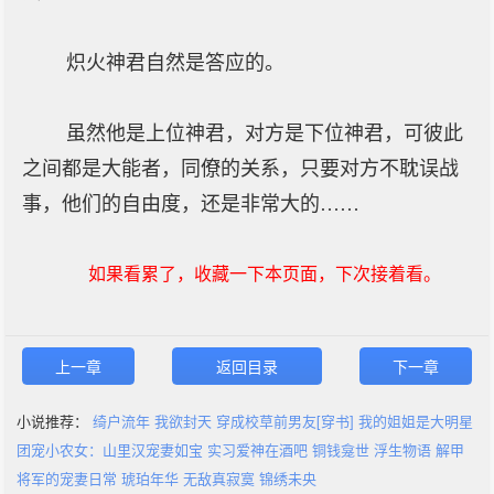
炽火神君自然是答应的。
虽然他是上位神君，对方是下位神君，可彼此
之间都是大能者，同僚的关系，只要对方不耽误战
事，他们的自由度，还是非常大的……
如果看累了，收藏一下本页面，下次接着看。
上一章
返回目录
下一章
小说推荐：
绮户流年
我欲封天
穿成校草前男友[穿书]
我的姐姐是大明星
团宠小农女：山里汉宠妻如宝
实习爱神在酒吧
铜钱龛世
浮生物语
解甲
将军的宠妻日常
琥珀年华
无敌真寂寞
锦绣未央