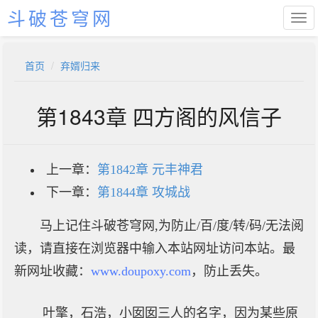
斗破苍穹网
首页
弃婿归来
第1843章 四方阁的风信子
上一章：
第1842章 元丰神君
下一章：
第1844章 攻城战
马上记住斗破苍穹网,为防止/百/度/转/码/无法阅
读，请直接在浏览器中输入本站网址访问本站。最
新网址收藏：
www.doupoxy.com
，防止丢失。
叶擎，石浩，小囡囡三人的名字，因为某些原