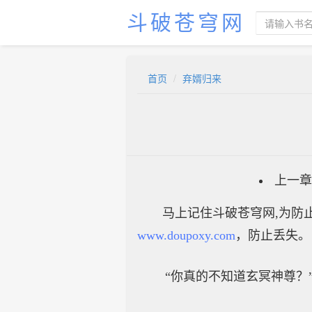
斗破苍穹网
首页
弃婿归来
上一章
马上记住斗破苍穹网,为防止
www.doupoxy.com
，防止丢失。
“你真的不知道玄冥神尊？”