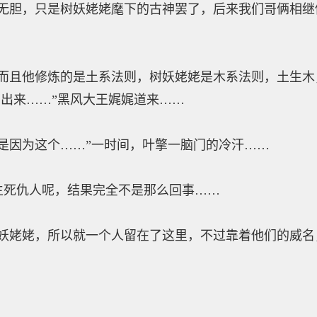
胆，只是树妖姥姥麾下的古神罢了，后来我们哥俩相继
且他修炼的是土系法则，树妖姥姥是木系法则，土生木
出来……”黑风大王娓娓道来……
因为这个……”一时间，叶擎一脑门的冷汗……
死仇人呢，结果完全不是那么回事……
姥姥，所以就一个人留在了这里，不过靠着他们的威名