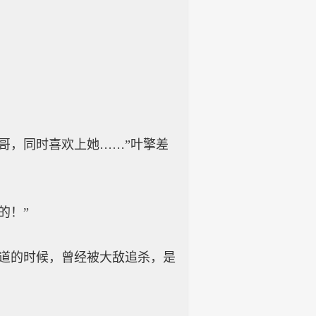
，同时喜欢上她……”叶擎差
的！”
道的时候，曾经被大敌追杀，是