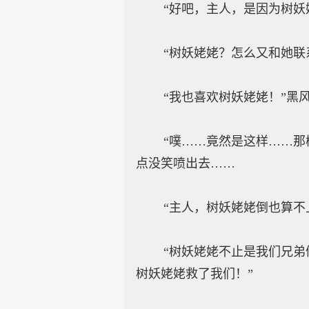
“好吧，主人，是因为树妖姥
“树妖姥姥？怎么又和她联系
“我也喜欢树妖姥姥！”黑风
“噗……竟然是这样……那树
点没笑喷出去……
“主人，树妖姥姥倒也算不上
“树妖姥姥不止是我们兄弟俩
树妖姥姥救了我们！”