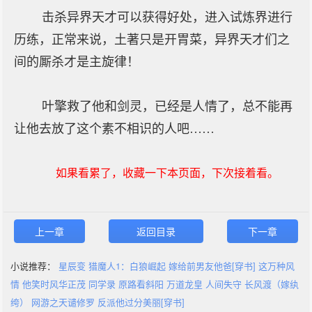
击杀异界天才可以获得好处，进入试炼界进行
历练，正常来说，土著只是开胃菜，异界天才们之
间的厮杀才是主旋律！
叶擎救了他和剑灵，已经是人情了，总不能再
让他去放了这个素不相识的人吧……
如果看累了，收藏一下本页面，下次接着看。
上一章
返回目录
下一章
小说推荐：
星辰变
猎魔人1：白狼崛起
嫁给前男友他爸[穿书]
这万种风
情
他笑时风华正茂
同学录
原路看斜阳
万道龙皇
人间失守
长风渡（嫁纨
绔）
网游之天谴修罗
反派他过分美丽[穿书]