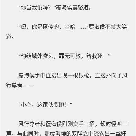
“你当我傻吗？”覆海侯震怒道。
“嗯，你是挺傻的，哈哈……”覆海侯不禁大笑
道。
“勾结域外魔头，罪无可赦，给我死！”
覆海侯手中直接出现一根银枪，直接扑向了风
行尊者……
“小心，这家伙要跑！”
风行尊者和覆海侯刚刚交手一招，顿时怪叫一
声，与此同时，那覆海侯的双眸之中流露出一丝奸