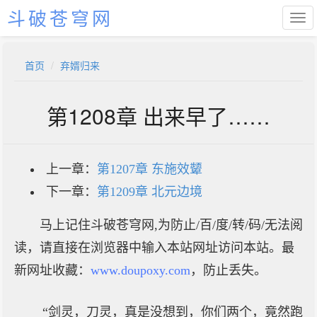
斗破苍穹网
首页
弃婿归来
第1208章 出来早了……
上一章：
第1207章 东施效颦
下一章：
第1209章 北元边境
马上记住斗破苍穹网,为防止/百/度/转/码/无法阅
读，请直接在浏览器中输入本站网址访问本站。最
新网址收藏：
www.doupoxy.com
，防止丢失。
“剑灵，刀灵，真是没想到，你们两个，竟然跑