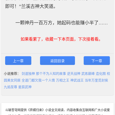
即可！”兰溪古神大笑道。
一颗神丹一百万方，她起码也能赚小半了……
如果看累了，收藏一下本页面，下次接着看。
上一章
返回目录
下一章
小说推荐：
剑道独神
那个不为人知的故事
逆天战神
武炼巅峰
造化图
校
园美女同居
全道门都欠我一个人情
万相之王
神武战王
当年万里觅封侯
九焰至尊
星辰武神
斗破苍穹网提供《弃婿归来》小说全文阅读、内容收集自互联网和广大小说爱