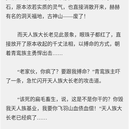
石，原本浓若实质的灵气，也直接消散开来，赫赫
有名的洞天福地，古神山——废了！
而天人族大长老见此景象，眼珠子都红了，直
接放开了原本收起的千丈法相，以搏命的方式，朝
着青鸾族主勇悍出击……
“老家伙，你疯了？要跟我搏命？”青鸾族主吓
了一条，急忙闪开天人族大长老的攻击道。
“该死的扁毛畜生，说，这是不是你干的？你毁
我天人族基业，我要你飞羽山血债血偿！”天人族大
长老已经疯了……