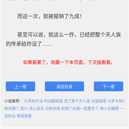
而这一次，就被报销了九成！
甚至可以说，就这么一炸，已经把整个天人族
的传承给炸没了……
如果看累了，收藏一下本页面，下次接着看。
上一章
返回目录
下一章
小说推荐：
九帝斩天诀
时间都知道
渣了那个万人迷
剑道独尊
斗罗大陆II
绝世唐门
紫川
赤心巡天
过桥米线
和豪门总裁一起重生了
两小无嫌猜
一
剑封仙
唯我独尊