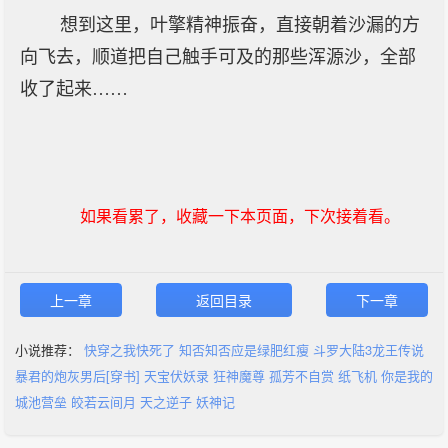
想到这里，叶擎精神振奋，直接朝着沙漏的方
向飞去，顺道把自己触手可及的那些浑源沙，全部
收了起来……
如果看累了，收藏一下本页面，下次接着看。
上一章
返回目录
下一章
小说推荐：
快穿之我快死了
知否知否应是绿肥红瘦
斗罗大陆3龙王传说
暴君的炮灰男后[穿书]
天宝伏妖录
狂神魔尊
孤芳不自赏
纸飞机
你是我的
城池营垒
皎若云间月
天之逆子
妖神记