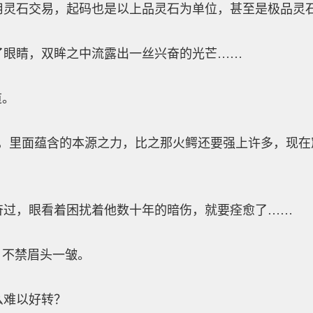
石交易，起码也是以上品灵石为单位，甚至是极品灵
睛，双眸之中流露出一丝兴奋的光芒……
道。
里面蕴含的本源之力，比之那火鳄还要强上许多，现在
，眼看着困扰着他数十年的暗伤，就要痊愈了……
不禁眉头一皱。
难以好转？