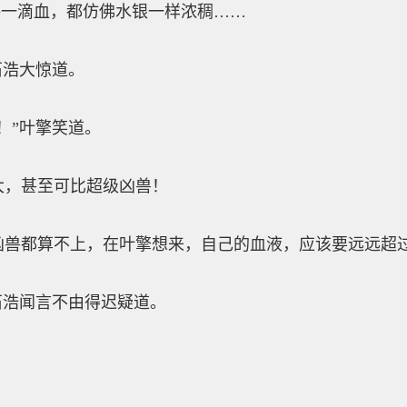
每一滴血，都仿佛水银一样浓稠……
浩大惊道。
”叶擎笑道。
，甚至可比超级凶兽！
都算不上，在叶擎想来，自己的血液，应该要远远超
浩闻言不由得迟疑道。