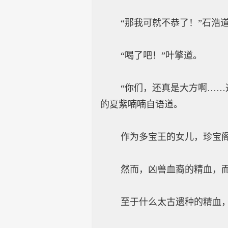
“那我可就不恭了！”石浩
“喝了吧！”叶擎道。
“你们，还真是大方啊……这
的夏紫喃喃自语道。
作为多宝王的女儿，珍宝阁的
然而，凶兽血裔的精血，而且
至于什么太古遗种的精血，甚