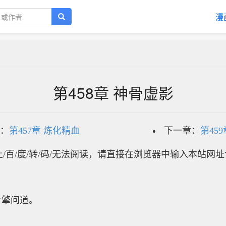
漫
第458章 神骨虚影
：
第457章 炼化精血
下一章：
第45
/百/度/转/码/无法阅读，请直接在浏览器中输入本站网
擎问道。