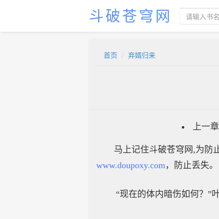
斗破苍穹网
首页
弃婿归来
上一章
马上记住斗破苍穹网,为防止
www.doupoxy.com
，防止丢失。
“现在的体内暗伤如何？”叶