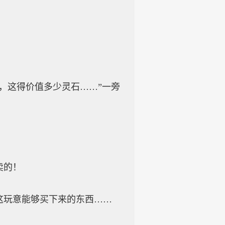
这得价值多少灵石……”一旁
卖的！
玩意能够买下来的东西……