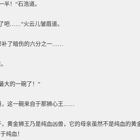
半！”石浩道。
吧……”火云儿皱眉道。
补了暗伤的六分之一……
道。
大的一碗了！”
，这一碗来自于那狮心王……
黄金狮王乃是纯血凶兽，它的母亲虽然不是纯血的黄金
次于纯血！