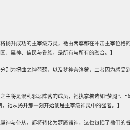
】
即将扬升成功的主宰级万灵，祂由两尊都在冲击主宰位格
神国、属神、信民与眷族，是所有与所有的融合。】
分别为扭曲之神荷瑟，以及梦神奈洛蒙，二者因为感受到
主将是混乱邪恶阵营的成员，祂执掌着诸如“梦魇”、“幻想
权柄，祂从扬升那一刻开始便是主宰级神灵中的强者。】
的属神与仆从，都将转化为梦魇诸神，这也包括了祂们的