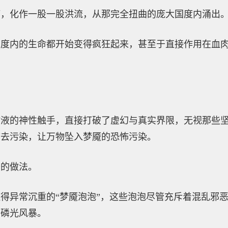
喃，化作一股一股洪流，从那完全扭曲的庞大国度内涌出
维度内的生命都开始变得疯狂起来，甚至于直接作用在血
粘液的神性触手，直接打破了虚幻与真实界限，无视那些
带去污染，让万物坠入梦魇的恐怖污染。
奇的做法。
得异常沉重的“梦魇泡泡”，这些泡泡尽管充斥着混乱邪
，磷光风暴。