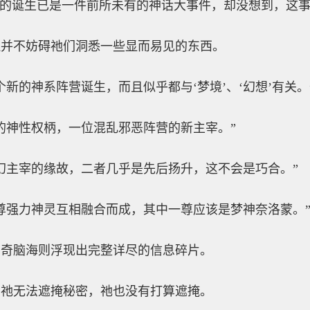
”的诞生已是一件前所未有的神话大事件，却没想到，这
但并不妨碍祂们洞悉一些显而易见的东西。
新的神系阵营诞生，而且似乎都与‘梦境’、‘幻想’有关。
的神性权柄，一位混乱邪恶阵营的新主宰。”
幻主宰的缘故，二者几乎是先后扬升，这不会是巧合。”
尊强力神灵互相融合而成，其中一尊应该是梦神奈洛蒙。
唐奇脑海则浮现出完整详尽的信息碎片。
，祂无法遮掩秘密，祂也没有打算遮掩。