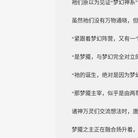
祂们原以为见证“梦幻神系
虽然祂们没有万物通晓，
“紧跟着梦幻阵营，又有一个
“是梦魇，与梦幻完全对立
“祂的诞生，绝对是因为梦
“那梦魇主宰，似乎是由两
诸神万灵们交流想法时，
梦魇之主正在融合扬升着