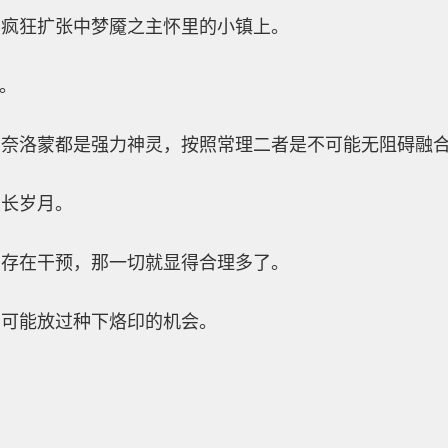
在疯狂扩张中梦魇之主怀里的小镇上。
息。
和奈洛蒙都是强力神灵，按照常理二者是不可能无阻碍融
漫长岁月。
的存在干预，那一切就显得合理多了。
么可能放过种下烙印的机会。