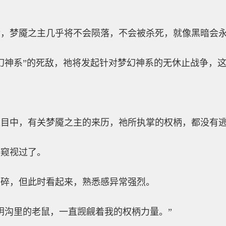
后，梦魇之主几乎将不会陨落，不会被杀死，就像黑暗会
幻神系”的死敌，祂将发起针对梦幻神系的无休止战争，
入目中，有关梦魇之主的来历，祂所执掌的权柄，都没有
前窥视过了。
破碎，但此时看起来，熟悉感异常强烈。
阴沟里的老鼠，一直觊觎着我的权柄力量。”