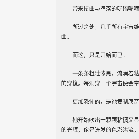
带来扭曲与堕落的呓语呢
所过之处，几乎所有宇宙
曲。
而这，只是开始而已。
一条条粗壮漆黑，流淌着
的穿梭。每洞穿一个宇宙便会
更加恐怖的，是祂复制唐
祂开始吹出一颗颗粘稠又显
的光辉，像是迸发的色彩洪流