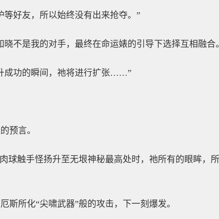
炉等好友，所以始终没有出来抢夺。”
知晓不是我的对手，最终在命运婊的引导下选择互相融合
升成功的瞬间，祂将进行扩张……”
准的预言。
怖肉球触手怪扬升至无垠神秘最高处时，祂所有的眼眸，
厄斯所化“尖啸武器”般的攻击，下一刻爆发。