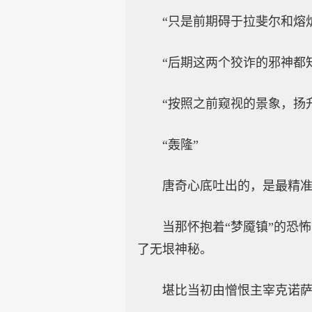
“只是前期碍于拉斐尔和熔
“后期这两个狡诈的邪神都
“按照之前窥视的景象，扬
“轰隆”
唐奇心底吐出的，是最精
当那怀抱着“梦魇镇”的恐
了无垠神秘。
堪比当初由憎恨主宰克诺萨