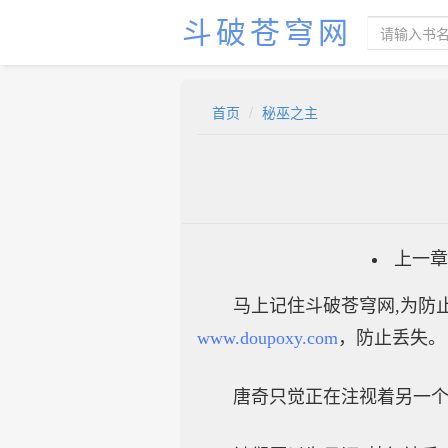
斗破苍穹网
首页
秘巫之主
上一章
马上记住斗破苍穹网,为防止
www.doupoxy.com
，防止丢失。
唐奇只觉正在注视着另一