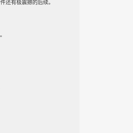
事件还有极震撼的后续。
”
”