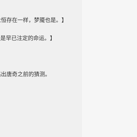
永恒存在一样，梦魇也是。】
这是早已注定的命运。】
逃出唐奇之前的猜测。