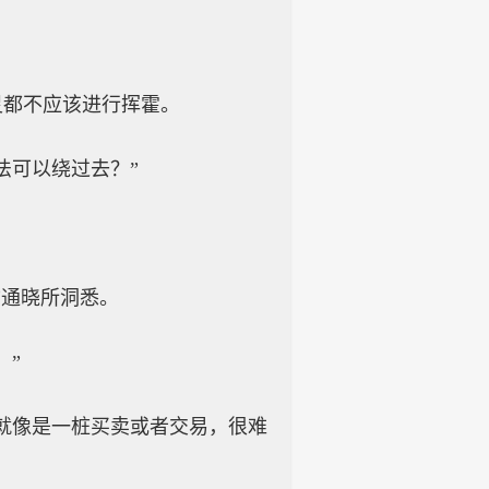
灵都不应该进行挥霍。
法可以绕过去？”
物通晓所洞悉。
。”
就像是一桩买卖或者交易，很难