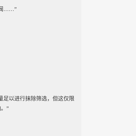
阀……”
量足以进行抹除筛选，但这仅限
。”