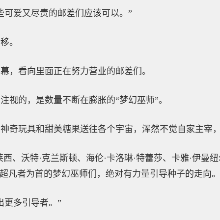
些可爱又尽责的邮差们应该可以。”
转移。
屏幕，看向里面正在努力营业的邮差们。
注视的，是数量不断在膨胀的“梦幻巫师”。
些神奇玩具和甜美糖果送往各个宇宙，浑然不觉自家主宰
西、沃特·克兰斯顿、海伦·卡洛琳·特蕾莎、卡雅·伊曼纽
”超凡者为首的梦幻巫师们，绝对有力量引导种子的走向
出更多引导者。”