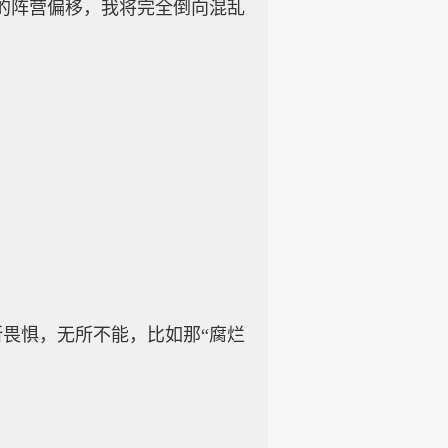
的阵营偏移，我将完全倒向混乱
”
畏惧，无所不能，比如那“腐烂