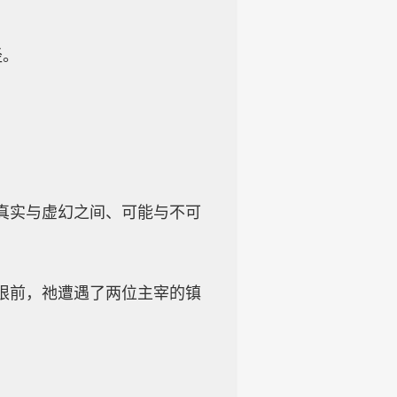
径。
真实与虚幻之间、可能与不可
限前，祂遭遇了两位主宰的镇