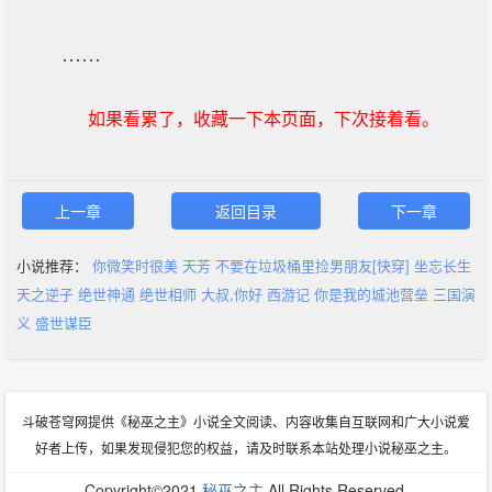
……
如果看累了，收藏一下本页面，下次接着看。
上一章
返回目录
下一章
小说推荐：
你微笑时很美
天芳
不要在垃圾桶里捡男朋友[快穿]
坐忘长生
天之逆子
绝世神通
绝世相师
大叔,你好
西游记
你是我的城池营垒
三国演
义
盛世谋臣
斗破苍穹网提供《秘巫之主》小说全文阅读、内容收集自互联网和广大小说爱
好者上传，如果发现侵犯您的权益，请及时联系本站处理小说秘巫之主。
Copyright©2021
秘巫之主
All Rights Reserved.