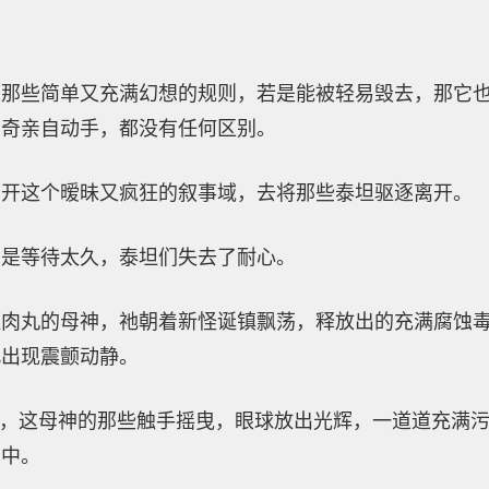
那些简单又充满幻想的规则，若是能被轻易毁去，那它也
唐奇亲自动手，都没有任何区别。
离开这个暧昧又疯狂的叙事域，去将那些泰坦驱逐离开。
乎是等待太久，泰坦们失去了耐心。
斑肉丸的母神，祂朝着新怪诞镇飘荡，释放出的充满腐蚀
此出现震颤动静。
”，这母神的那些触手摇曳，眼球放出光辉，一道道充满
耳中。