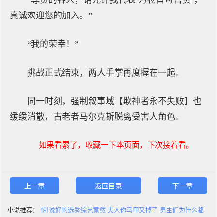
“尊贵的客人，请允许我代表‘万物皆可售卖’，
真诚欢迎您的加入。”
“我的荣幸！”
挑战正式结束，两人手掌再度握在一起。
同一时刻，强制叙事域【欺神者永不失败】也
缓缓消散，古老者马尔克斯脱离受害人角色。
如果看累了，收藏一下本页面，下次接着看。
上一章
返回目录
下一章
小说推荐：
惊!说好的选秀综艺竟然
夫人你马甲又掉了
男主们为什么都