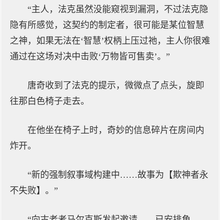
“主人，法克虽然没能窥视到漏洞，不过法克隐
隐有所感觉，这契约的制定者，很可能是某位智慧
之神，如果无法在‘智慧’权柄上压过祂，主人你很难
通过在这场对决中击败‘万物皆可售卖’。”
唐奇收到了法克的提示，微微点了点头，旋即
往那白色椅子走去。
在他坐在椅子上时，奇妙的信息碎片在房间内
炸开。
“新的强制叙事域构建中……故事为【欺神者永
不失败】。”
“向古老者马尔克斯发起邀请……已安排角