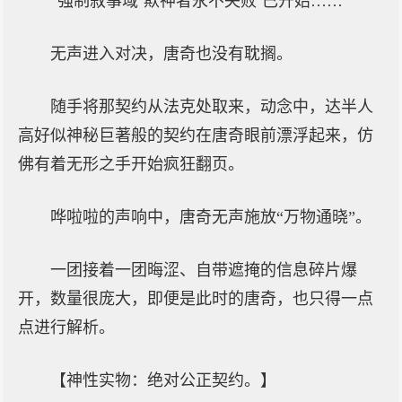
“强制叙事域‘欺神者永不失败’已开始……”
无声进入对决，唐奇也没有耽搁。
随手将那契约从法克处取来，动念中，达半人
高好似神秘巨著般的契约在唐奇眼前漂浮起来，仿
佛有着无形之手开始疯狂翻页。
哗啦啦的声响中，唐奇无声施放“万物通晓”。
一团接着一团晦涩、自带遮掩的信息碎片爆
开，数量很庞大，即便是此时的唐奇，也只得一点
点进行解析。
【神性实物：绝对公正契约。】