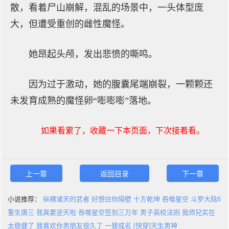
散，看着尸山崩解，混乱的场景中，一头体型庞
大，但遭受重创的雌性魔怪。
她昂起头颅，发出悲愤的嘶鸣。
因为过于激动，她的腹囊尾端崩裂，一颗颗还
未发育成熟的魔怪卵“嘭嘭嘭”落地。
如果看累了，收藏一下本页面，下次接着看。
上一章
返回目录
下一章
小说推荐：
纵横诸天的武者
好想住你隔壁
十方乾坤
吞噬星空
斗罗大陆5
重生唐三
我真要逆天啦
吞噬星空签到三万年
男子高校法则
我师兄实在
太稳健了
我喜欢你男朋友很久了
一替成名
[快穿]天生男神