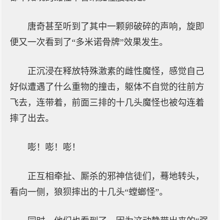
唐奇甚至听到了其中一颗卵破碎的声响，旋即
便又一次看到了“多米诺骨牌”效果发生。
正沉浸在释放特殊激素的雌性魔怪，感觉自己
好似遭遇了什么重物的撞击，躯体不自觉的往前方
飞去，连带着，前面三排的十几头魔怪也被勾连着
摔了出去。
嘭！嘭！嘭！
正互相牵扯、厮杀的邪神信徒们，蓦地转头，
看向一侧，狼狈摔出的十几头“螳螂怪”。