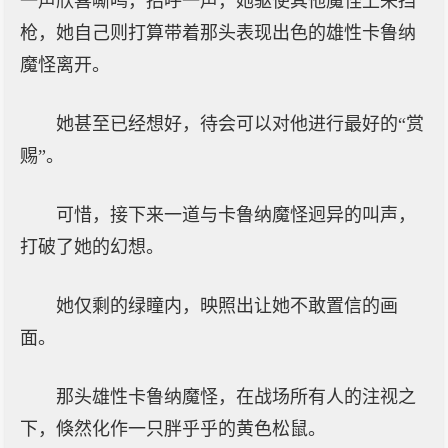
一声欣喜嘶鸣，招呼一声，她驱使其他魔怪上来挡
枪，她自己则打算带着那头表现出色的雄性卡鲁纳
魔怪离开。
她甚至已经想好，待会可以对他进行最好的“赏
赐”。
可惜，接下来一道与卡鲁纳魔怪迥异的叫声，
打破了她的幻想。
她仅剩的绿瞳内，映照出让她不敢置信的画
面。
那头雄性卡鲁纳魔怪，在战场所有人的注视之
下，倏然化作一只胖乎乎的黄色松鼠。