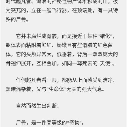
时代超凡者、流浪的神秘怪物尸体堆积成的山，极
为突兀的，立在一艘飞行器，在顶端处，有一具特
殊的尸骨。
它并未腐烂成骨骸，而是接近于某种“蜡化”，
躯体表面粘附着鲜红、娇嫩且有些滑腻的红色菌
体，它的头颅异常大，低垂着，背后一双双庞大的
骨翅伸展开，互相叠加，如同一尊死去的“天使”。
任何超凡者看一眼，都能从上面感受到洁净、
黑暗混杂着，又与“生命体”无关的强大气息。
自然而然生出判断：
尸骨，是一件高等级的“奇物”。