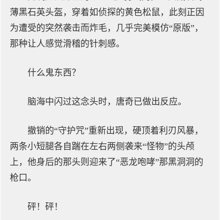
薄黑石英头盔，穿着如侦探的黄色松鼠，此刻正因
为遭受的突然袭击而炸毛，几乎完美模仿“原版”，
那种让人感觉滑稽的针刺感。
什么鬼东西？
脑海中闪过这念头时，唐奇已做出反应。
撤销的“守护咒”重新出现，硬顶着利刃风暴，
两条小短腿各自踹在左右两侧袭来“怪物”的头颅
上，他身后的那头则迎来了“恶龙咆哮”那黑洞洞的
枪口。
砰！砰！