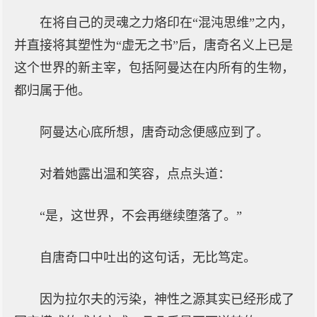
在将自己的灵魂之力烙印在“混沌思维”之内，
并直接将其塑性为“虚无之书”后，唐奇名义上已是
这个世界的新主宰，包括阿曼达在内所有的生物，
都归属于他。
阿曼达心底所想，唐奇动念便感应到了。
对着她露出温和笑容，点点头道：
“是，这世界，不会再继续堕落了。”
自唐奇口中吐出的这句话，无比笃定。
因为拉尔夫的污染，神性之源其实已经形成了