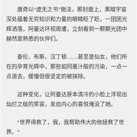
唐奇以“虚无之书”施法，那封面上，黑暗宇宙
深处蕴着无穷知识和力量的眼睛眨了眨，一团团光
辉洒落，阿曼达环视周遭，立刻看到一颗颗光团中
赫然是熟悉的伙伴们。
泰伦、布斯、汉丁顿……甚至是仙女，他们所
在的孕育光辉中，那些如同墨汁般的污染，一点一
点退去，缓慢但很坚定的被抹除。
这种变化，让阿曼达原本清冷的小脸上浮现出
灿烂之极的笑容，发自内心的喜悦淹没了她。
“世界得救了，我，我帮助伟大的他拯救了世
界。”