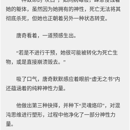
一种致命的“灰白”，如同病毒般，肆意侵蚀着
她的躯体，虽然因为她拥有的神性，死亡无法将其
彻底杀死，但她也正朝着另外一种状态转变。
唐奇看着，一道预感生出。
“若是不进行干预，她很可能被转化为死亡生
物，或是直接崩溃毁去。”
吸了口气，唐奇默默感应着眼前“虚无之书”内
还蕴涵着的纯粹神性力量。
他做出第三种抉择，并种下“灵魂烙印”，对混
沌思维进行塑形，过程中他净化了一部分神性力
量。