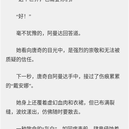
“好！”
毫不犹豫的，阿曼达回答道。
她看向唐奇的目光中，是强烈的崇敬和无法被
质疑的信任。
下一秒，唐奇自阿曼达手中，接过了伤痕累累
的“戴安娜”。
她身上还覆着虚幻血肉和衣裙，但已布满裂
缝，波纹漾出，仿佛随时要散去。