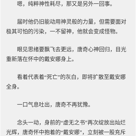
嗯，纯粹神性耗尽，那又是另外一回事。
届时他仍旧能动用神灵般的力量，但需要面对
极其可怕的污染，一不留神，他就会变成怪物。
眼见思绪要飘飞去更远，唐奇心神回归，目光
重新落在怀中的戴安娜身上。
看着代表着“死亡”的灰白，即将扩散至戴安娜
全身。
一口气息吐出，唐奇不再犹豫。
念头一动，身前的“虚无之书”再次绽放出灿烂
光辉，唐奇怀中抱着的“戴安娜”，立刻被一股充斥