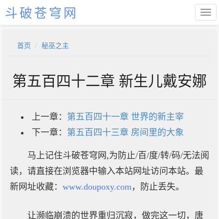
斗破苍穹网
首页
秘巫之主
第五百四十二章 新生儿戴安娜
上一章：
第五百四十一章 世界的新主宰
下一章：
第五百四十三章 房间里的大象
马上记住斗破苍穹网,为防止/百/度/转/码/无法阅
读，请直接在浏览器中输入本站网址访问本站。最
新网址收藏：
www.doupoxy.com
，防止丢失。
让濒临崩溃的世界重归沉寂，做完这一切，唐