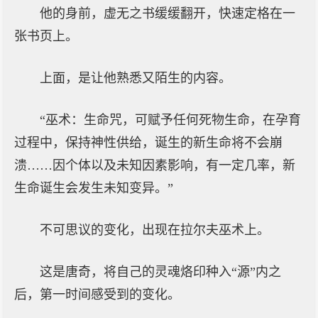
他的身前，虚无之书缓缓翻开，快速定格在一
张书页上。
上面，是让他熟悉又陌生的内容。
“巫术：生命咒，可赋予任何死物生命，在孕育
过程中，保持神性供给，诞生的新生命将不会崩
溃……因个体以及未知因素影响，有一定几率，新
生命诞生会发生未知变异。”
不可思议的变化，出现在拉尔夫巫术上。
这是唐奇，将自己的灵魂烙印种入“源”内之
后，第一时间感受到的变化。