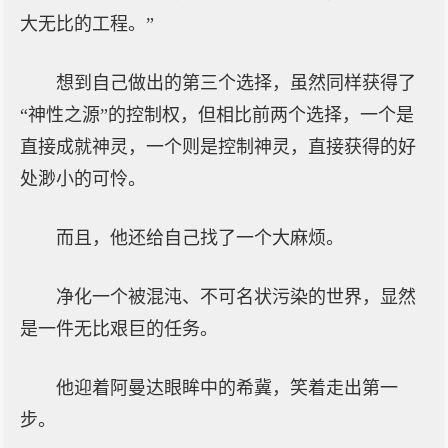
大无比的工程。”
想到自己做出的第三个选择，虽然同样获得了
“神性之源”的控制权，但相比前两个选择，一个是
直接成就神灵，一个则是控制神灵，直接获得的好
处渺小的可怜。
而且，他还给自己找了一个大麻烦。
净化一个被混沌、不可名状污染的世界，显然
是一件无比艰巨的任务。
他迎着阿曼达眼眸中的希冀，笑着走出第一
步。