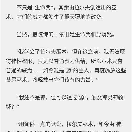
不只是“生命咒”，其余由拉尔夫创造出的巫
术，它们的威力都发生了翻天覆地的改变。
当然，最惊悚的，依旧是生命咒和分魂咒。
“我学会了拉尔夫巫术，但在这之前，我无法获
得神性权限，只是以普通魔力供给，所以巫术只有
普通的威力……如今我是‘源’的主人，再度施放这些
禁忌巫术，将释放出它们该有的力量。”
“我还不是神，但可以透过‘源’，触及神灵的领
域？”
“用通俗一点的话说，拉尔夫巫术，如今由‘神