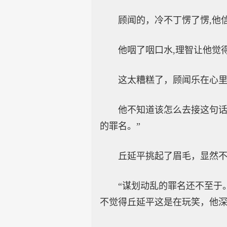
顾闻的，冷不丁愣了愣,他
他咽了咽口水,理智让他觉
这太糟糕了，顾闻乐在心
他不知道该怎么去接这句话
的罪名。”
丘延平挑起了眉毛，显然
“谋划动乱的罪名还不至于
不觉得丘延平这是在玩笑，他深