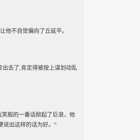
,让他不自觉偏向了丘延平。
传出去了,肯定得被按上谋划动乱
玩笑般的一番话掀起了巨浪，他
便说出这样的话为好。”