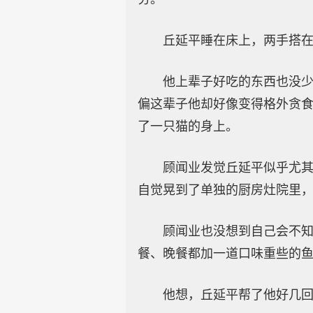
丘延平睡在床上，两手搭
他上辈子好吃的东西也没
偏这辈子他却好像变得格外贪
了一只猫的身上。
顾闻业发觉丘延平似乎尤
自觉晃到了单独的厨房灶院里
顾闻业也没想到自己会不知
餐、晚餐都加一道口味重些的鱼
他想，丘延平帮了他好几