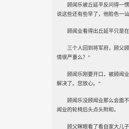
顾闻乐被丘延平反问得一
说这些还有些早了，他脸色一讪
顾闻业看得出丘延平只是
三个人回到将军府，顾父顾
情很严重么？”
顾闻乐刚要开口，被顾闻业
解决了。您放心。”
顾闻乐没顾闻业那么会面
闻业的轮椅后头点头附和。
顾父眯眼看了看自家大儿