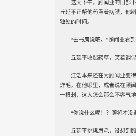
这天下午，顾闻业的旧部
丘延平正帮他药熏着病腿，他
独处的时间。
“去书房说吧。”顾闻业看
丘延平收起药草，笑着调侃
江浩本来还在为顾闻业变
炸毛，在他眼里，或者说在顾
一根刺，这人怎么那么不客气
“你说什么呢！？顾将才没
丘延平挑挑眉毛，没想到