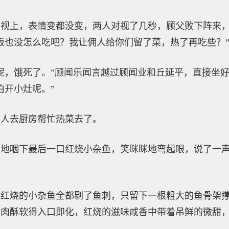
对视上，表情变都没变，两人对视了几秒，顾父败下阵来
饭也没怎么吃吧？我让佣人给你们留了菜，热了再吃些？
呢，饿死了。”顾闻乐闻言越过顾闻业和丘延平，直接坐
伯开小灶呢。”
佣人去厨房帮忙热菜去了。
地咽下最后一口红烧小杂鱼，笑眯眯地弯起眼，说了一声
，红烧的小杂鱼全都剔了鱼刺，只留下一根粗大的鱼骨架
鱼肉酥软得入口即化，红烧的滋味咸香中带着吊鲜的微甜