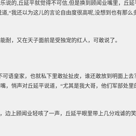
乐说的,丘延平就觉得不可信,但是换到顾闻业嘴里，丘延
说道,“我还以为这儿的言论自由度很高呢,没想到也有那么
有能耐，又在天子面前是受独宠的红人，可敢说了。
不可语皇家，也就私下里敢扯扯皮，谁还敢放到明面上去
嘴，悄声对丘延平说道，“尤其是我大哥，他们军部处里
调，边上顾闻业轻咳了一声，丘延平眼里带上几分戏谑的笑