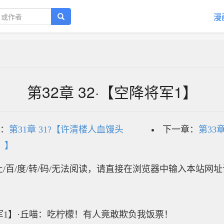
漫
第32章 32·【空降将军1】
：
第31章 31?【许清楼人血馒头
下一章：
第33
）】
/百/度/转/码/无法阅读，请直接在浏览器中输入本站网
军1】·丘喵：吃柠檬！有人竟敢欺负我饭票！