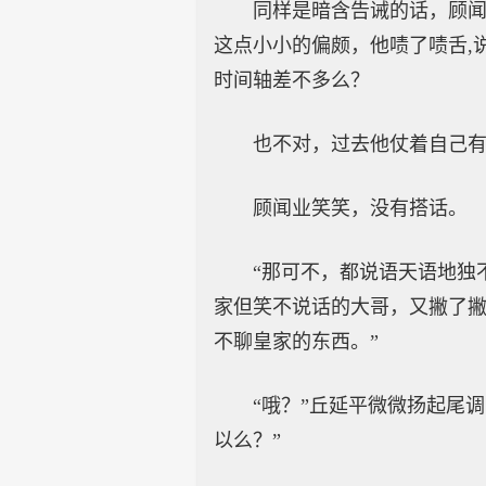
同样是暗含告诫的话，顾闻
这点小小的偏颇，他啧了啧舌,
时间轴差不多么？
也不对，过去他仗着自己
顾闻业笑笑，没有搭话。
“那可不，都说语天语地独
家但笑不说话的大哥，又撇了撇
不聊皇家的东西。”
“哦？”丘延平微微扬起尾
以么？”