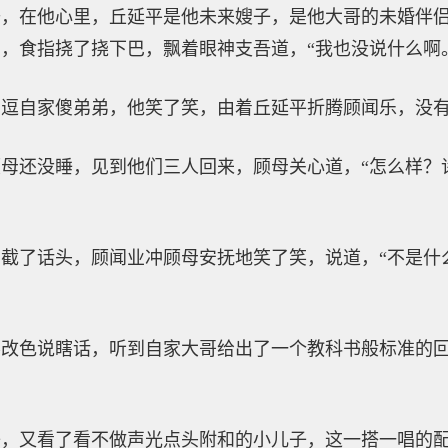
愣，在他心里，丘延平是他未来嫂子，是他大哥的未婚伴
，食指挠了挠下巴，飘着眼神支吾道，“我也没说什么啊
在逗自家傻弟弟，他笑了笑，由着丘延平折腾顾闻乐，没
母还没睡，见到他们三人回来，顾母关心道，“怎么样？
截了话头，顾闻业冲顾母安抚地笑了笑，说道，“不是什
不改色说瞎话，听到自家大哥给出了一个教科书般标准的
子，又看了看不做声光点头附和的小儿子，这一搭一唱的