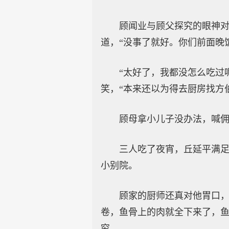
顾闻业与顾父探究的眼神
道，“没事了就好。你们前面晚
“太好了，我都没怎么吃过
笑，“本来还以为得去厨房找方
顾母拿小儿子没办法，喊
三人吃了夜宵，丘延平满足
小别院。
顾家的厨师还真对他胃口
卷，鱼骨上的肉就全下来了，
穷。