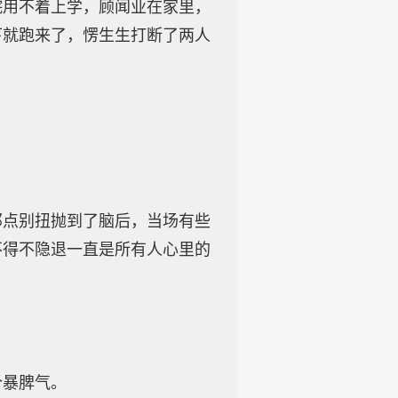
院用不着上学，顾闻业在家里，
下就跑来了，愣生生打断了两人
那点别扭抛到了脑后，当场有些
不得不隐退一直是所有人心里的
个暴脾气。