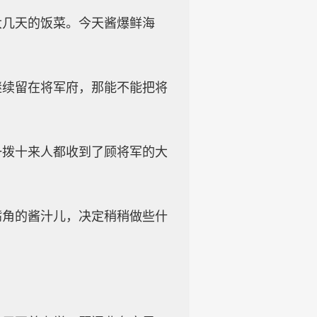
大几天的饭菜。今天酱爆鲜海
继续留在将军府，那能不能把将
一拨十来人都收到了顾将军的大
嘴角的酱汁儿，决定稍稍做些什