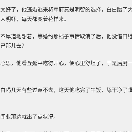
是太好了，他逃婚逃来将军府真是明智的选择，白白蹭了
焗大明虾，每天都变着花样来。
边不厚道地想着，等婚约那档子事情取消了后，他没借口
自己那儿去？
小心思，他看丘延平吃得开心，便心里舒坦了，于是后厨
吃白喝几天有些过意不去，这天他吃完了午饭，舔干净了
顾闻业那边就出了点状况。