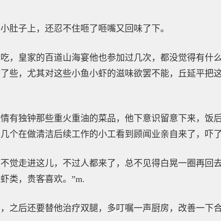
在小肚子上，还忍不住咂了咂嘴又回味了下。
少吃，皇家的百道山海宴他也参加过几次，都没觉得有什
食了些，尤其对这些小鱼小虾的滋味欲罢不能，丘延平把
其情有独钟那些重火重油的菜品，他下意识留意下来，饭
，几个在做清洁后续工作的小工看到顾闻业亲自来了，吓
不觉走进这儿，不过人都来了，总不见得白晃一圈再回去
虾类，贵客喜欢。”m.
回，之后还要替他治疗双腿，多叮嘱一声厨房，改善一下