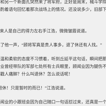
下和另一个新面孔突然来了将军府，正好是周末，械斗学
斟酌着语句回忆着那次战场上的情况。还没说多少，旧部
到来人是自己的得力左右手江浩，微微皱眉说道。
了他一声，“顾将军真是贵人事多，退了休还有人找。”
得温和柔软的态度不习惯着，听到丘延平这句话，瞬间把
闻业曾经带队的军部七处所有士兵眼里，顾闻业因为腿伤
地戳人痛脚？什么叫退休？怎么说话呢！
退休！只是暂时的而已！”江浩说道。
顾闻业的小跟班会因为自己随口一句话怼过来，还真是一