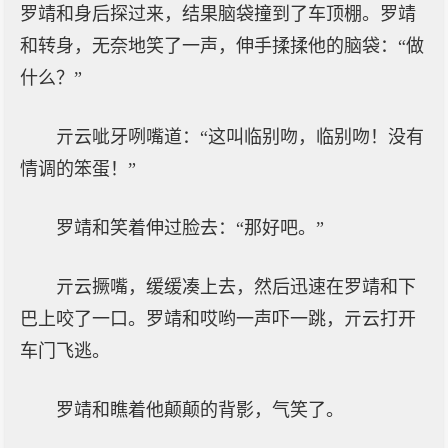
罗靖和身后探过来，结果脑袋撞到了车顶棚。罗靖
和转身，无奈地笑了一声，伸手揉揉他的脑袋：“做
什么？”
亓云呲牙咧嘴道：“这叫临别吻，临别吻！没有
情调的笨蛋！”
罗靖和笑着伸过脸去：“那好吧。”
亓云撅嘴，缓缓凑上去，然后迅速在罗靖和下
巴上咬了一口。罗靖和哎哟一声吓一跳，亓云打开
车门飞逃。
罗靖和瞧着他颠颠的背影，气笑了。