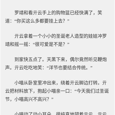
罗靖和看亓云手上的购物篮已经快满了，笑
道：“你买这么多都要挂上去？”
亓云拿着一个小小的圣诞老人造型的娃娃冲罗
靖和摇一摇：“很可爱是不是？”
到家快五点了。天黑下来，偶尔竟然听见鞭炮
声。亓云吃吃地笑：“洋节也要结合传统。”
小喵从卧室里冲出来，绕着亓云脚边打转。亓
云把材料放下，抱起小喵亲一口：“今天我们过圣诞
节，小喵高兴不高兴？”
小喵动了动小耳朵，很纯真地望着亓云。亓云