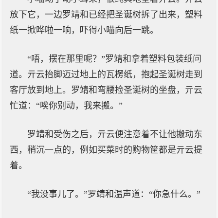
放下它，一边罗靖和已经把圣诞树拆了出来，塑料
纸一掀哗啦一响，吓得小喵向后一跳。
“唔，摆在那里呢？”罗靖和拿着塑料包装纸问
道。亓云抬脚迈过地上的瓦楞纸，抱起圣诞树走到
客厅放到地上。罗靖和弯腰捡圣诞树的坐盘，亓云
忙道：“唉你别动，我来搬。”
罗靖和受伤之后，亓云便注意着不让他搬动东
西，稍沉一点的，例如买菜时的购物筐都是亓云提
着。
“我没事儿了。”罗靖和温声道：“你急什么。”