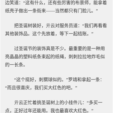
边笑道：“这有什么，还有些厉害的布景师，能拿着
纸壳子做出一条街来——当然都只有门脸儿。”
把圣诞树装好，亓云对服务员道：“我们再看看
其他装饰品。这个先放着，等下一起结账。”
过圣诞节的装饰真是不少。最重要的是一种用
亮晶晶的塑料纸条束起的纸绳，刺刺拉拉地炸毛似
的一长条。
“这个挺好，刺猬球似的。”罗靖和拿起一条：
“而且很喜庆，我们买大红色的吧。”
亓云正忙着挑圣诞树上的小挂件儿：“多买一
点，正好过年还能用。我也最喜欢大红色。”