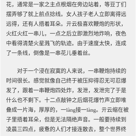
花，通常是一家之主点根烟在旁边站着，等豆丁们
摆弄够了就上前点捻线。女人孩子老人立即离得远
远得，还有人捂着耳朵。亓云极喜欢鞭炮的形状，
火红火红一串儿，一点之后立即激烈地炸响，夜色
中看得清楚火星溅飞的轨迹。由于速度太快，连成
了一条线，倒像是一串花儿垂着丝。
对于一个浸在寂寞的人来说，一串鞭炮持续的
时间很长。感觉就像自己终于被压抑得忍无可忍爆
发了，跟着一串鞭炮四处炸，发泄，发泄完了于是
什么也不剩下。十二点敲钟之后烟花爆竹声立即堆
叠成一片海，厚厚的，一làng接一làng。亓云缩在被
子里捂着耳朵，但是无法隔绝声音。一般要持续到
凌晨三四点，疲惫的人们才接连散去，整个世界终