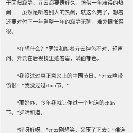
于回归寂静。亓云都要愣好久，仿佛一年难得的热
闹——虽然是听着别人的热闹，就这么完了，想着
还要对付下一年整整一年的寂静无聊，难免惆怅得
很。
“在想什么？”罗靖和瞧着亓云神色不对，轻声
问。亓云在后视镜里蹙着眉，满面郁色。
“我没过过真正意义上的中国节日。”亓云略带
愤恨：“我没过过chūn节。”
“那好办，今年我就让你过一个地道的chūn
节。”罗靖和道。
“好呀好呀。”亓云刚想笑，又压了下去：“难道