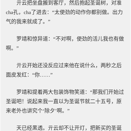
亓云把坐盘搬到客厅，然后抱起圣诞树，对准
cha孔，cha了进去：“太使劲的动作你都别做。出力
气的我来就成了。”
罗靖和惊异道：“不对啊，使劲的活儿我也有做
啊。”
亓云开始还没反应过来他在说什么，两秒之后
面皮发红：“你……”
罗靖和提着两大包装饰物笑道：“那我们开始过
圣诞吧！说起来我一直以为圣诞节就二十五号，原
来老外也讲究个‘除夕’啊。”
天已经黑透。亓云却不让开灯，把新买的圣诞