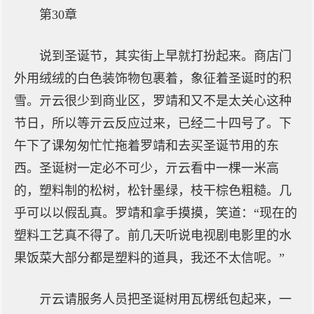
第30章
说到圣诞节，其实街上早就打扮起来。商店门
外用绒绒的白色装饰物包裹着，象征着圣诞时的积
雪。亓云很少到商业区，罗靖和又不是太关心这种
节日，所以等亓云反应过来，已经二十四号了。下
午下了课匆匆忙忙拖着罗靖和去买圣诞节用的东
西。圣诞树一定必不可少，亓云看中一棵一米高
的，塑料制的松树，松针墨绿，枝干棕色粗糙。几
乎可以以假乱真。罗靖和拿手摸摸，笑道：“现在的
塑料工艺真不得了。前几天听说电视剧电影里的水
果饭菜大部分都是塑料的道具，我还不太信呢。”
亓云请服务人员把圣诞树用瓦楞纸包起来，一