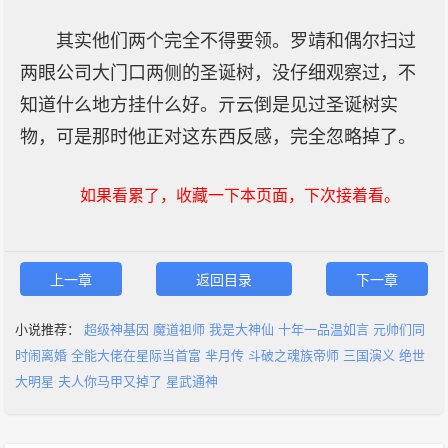
其实他们两个完全不得要领。罗靖和偶尔扫过
两眼公司大门口两侧的圣诞树，没仔细观察过，不
知道什么地方挂什么好。亓云倒是见过圣诞树实
物，可是那时他正对这东西反感，完全忽略掉了。
如果看累了，收藏一下本页面，下次接着看。
上一章
返回目录
下一章
小说推荐：
超级神基因
魔道祖师
我是大神仙
十年一品温如言
元帅们同
时闹离婚
全能大佬在星际当首富
芈月传
斗破之魂族帝师
三国演义
绝世
大明星
夫人你马甲又掉了
星武通神