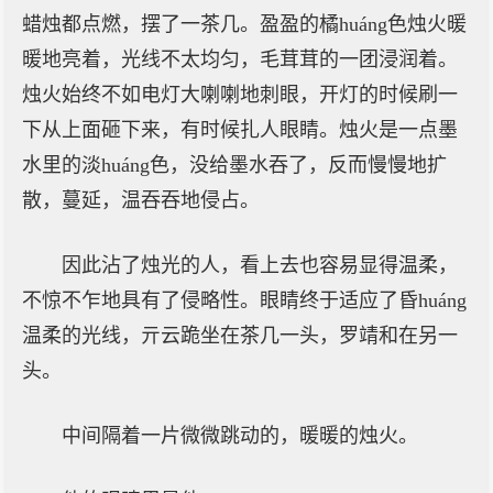
蜡烛都点燃，摆了一茶几。盈盈的橘huáng色烛火暖
暖地亮着，光线不太均匀，毛茸茸的一团浸润着。
烛火始终不如电灯大喇喇地刺眼，开灯的时候刷一
下从上面砸下来，有时候扎人眼睛。烛火是一点墨
水里的淡huáng色，没给墨水吞了，反而慢慢地扩
散，蔓延，温吞吞地侵占。
因此沾了烛光的人，看上去也容易显得温柔，
不惊不乍地具有了侵略性。眼睛终于适应了昏huáng
温柔的光线，亓云跪坐在茶几一头，罗靖和在另一
头。
中间隔着一片微微跳动的，暖暖的烛火。