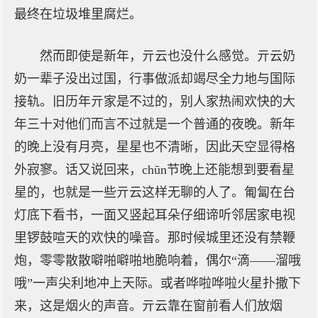
最终在垃圾堆里腐烂。
然而即使是新年，亓云也没什么感觉。亓云奶
奶一辈子没出过国，行事做派却竭尽全力地与国际
接轨。旧历年亓家是不过的，别人家热闹欢快的大
年三十对他们而言不过就是一个普通的夜晚。新年
的晚上没有月亮，星星也不清晰，因此天空显得格
外寂寥。话又说回来，chūn节晚上还能想到要看星
星的，也就是一些亓云这样无聊的人了。匍匐在台
灯底下看书，一面又竖起耳朵仔细谛听邻居家电视
里锣鼓喧天的欢快的噪音。那时候城里还没有禁鞭
炮，零零散散噼啪噼啪地脆响着，偶尔“滴——溜哦
哦”一声尖利地冲上天际。或者哗啦哗啦火星扑撒下
来，这是烟火的声音。亓云靠在窗前看人们放烟