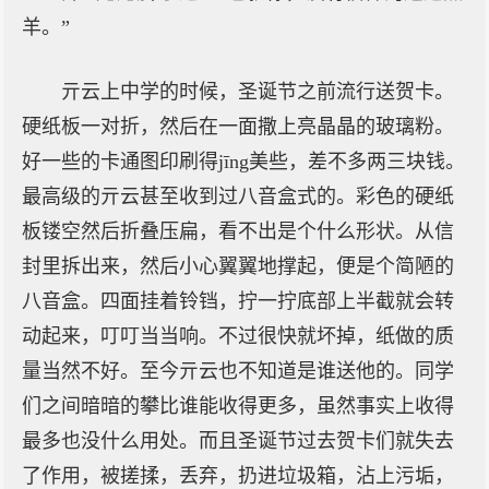
羊。”
亓云上中学的时候，圣诞节之前流行送贺卡。
硬纸板一对折，然后在一面撒上亮晶晶的玻璃粉。
好一些的卡通图印刷得jīng美些，差不多两三块钱。
最高级的亓云甚至收到过八音盒式的。彩色的硬纸
板镂空然后折叠压扁，看不出是个什么形状。从信
封里拆出来，然后小心翼翼地撑起，便是个简陋的
八音盒。四面挂着铃铛，拧一拧底部上半截就会转
动起来，叮叮当当响。不过很快就坏掉，纸做的质
量当然不好。至今亓云也不知道是谁送他的。同学
们之间暗暗的攀比谁能收得更多，虽然事实上收得
最多也没什么用处。而且圣诞节过去贺卡们就失去
了作用，被搓揉，丢弃，扔进垃圾箱，沾上污垢，