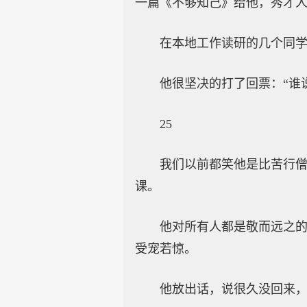
一篇《不够知己》给他，秀才
在本地工作读研的几个同
他很坚决的打了回票：“谁
25
我们以前都笑他是比苦行
课。
他对所有人都是敬而远之
受宠若惊。
他放出话，说很久没回来